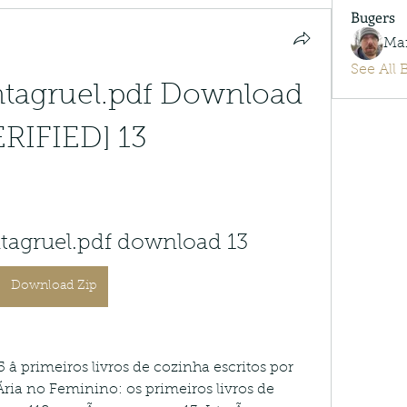
Bugers
Ma
See All 
tagruel.pdf Download 
ERIFIED] 13
ntagruel.pdf download 13
Download Zip
â primeiros livros de cozinha escritos por 
Ãria no Feminino: os primeiros livros de 