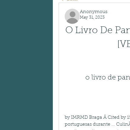
Anonymous
May 31, 2023
O Livro De Pan
[V
o livro de pa
by IMRMD Braga Â Cited by 15 
portuguesas durante ... Culin