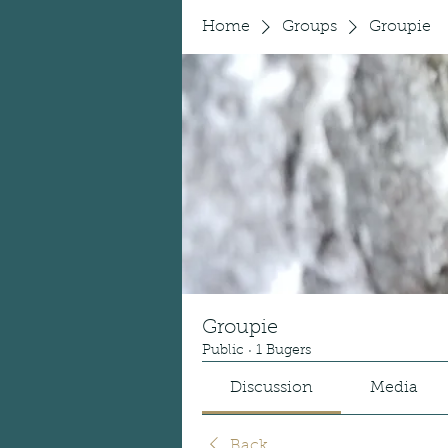
Home
Groups
Groupie
Groupie
Public
·
1 Bugers
Discussion
Media
Back