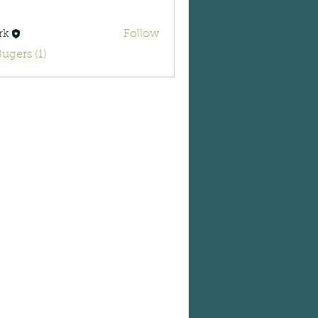
rk
Follow
Bugers (1)