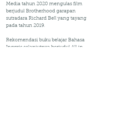
Media tahun 2020 mengulas film 
berjudul Brotherhood garapan 
sutradara Richard Bell yang tayang 
pada tahun 2019.
Rekomendasi buku belajar Bahasa 
Inggris selanjutnya berjudul All in 
One TOEFL Grammar terbitan 
Grasindo tahun 2019 ditulis oleh 
Yusuf Priyasudiarja dan dirancang 
secara khusus untuk membantu 
kamu menguasai TOEFL Grammar 
dalam waktu singkat. Buku dengan 
388 jumlah halaman ini cocok 
untuk kamu yang membutuhkan 
berbagai penjelasan secara teori 
tentang tata bahasa dalam tes 
TOEFL.