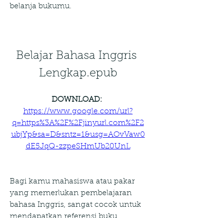
belanja bukumu.
Belajar Bahasa Inggris 
Lengkap.epub
DOWNLOAD: 
https://www.google.com/url?
q=https%3A%2F%2Fjinyurl.com%2F2
ubjYp&sa=D&sntz=1&usg=AOvVaw0
dE5JqQ-zzpeSHmUb20UnL
Bagi kamu mahasiswa atau pakar 
yang memerlukan pembelajaran 
bahasa Inggris, sangat cocok untuk 
mendapatkan referensi buku 