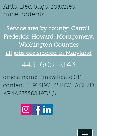
Ants, Bed bugs, roaches,
mice, rodents
Service area by county: Carroll,
Frederick, Howard, Montgomery,
Washington Counties
all jobs considered in Maryland
443-605-2143
<meta name="msvalidate.01"
content="5913197F45BC7EACE7D
AB4A63556849D" />