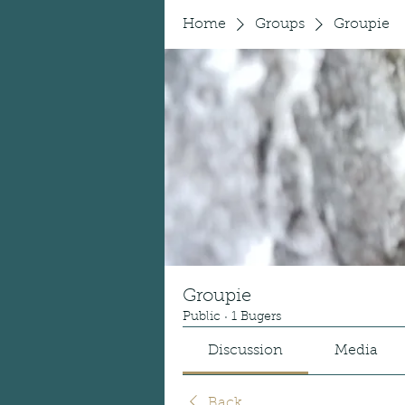
Home
Groups
Groupie
Groupie
Public
·
1 Bugers
Discussion
Media
Back