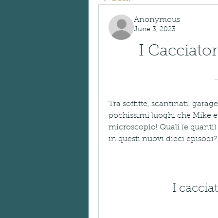
Anonymous
June 3, 2023
I Cacciator
Tra soffitte, scantinati, gara
pochissimi luoghi che Mike e
microscopio! Quali (e quanti) 
in questi nuovi dieci episodi?
I cacciat