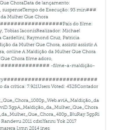
r Que ChoraData de lançamento: 
io, suspenseTempo de Execução: 93 min### 
 da Mulher Que Chora 
#################País do filme: 
, Tobias IaconisRealizador: Michael 
 Cardellini, Raymond Cruz, Patricia 
ão da Mulher Que Chora, assistir assistir A 
a, online A Maldição da Mulher Que Chora 
 Que Chora filme adoro, 
############ -filme-a-maldição-
istory###########################
da crítica: 7.921Users Voted: 4325Contador 
r_Que_Chora_1080p_Web.aviA_Maldição_da
viD.3gpA_Maldição_da_Mulher_Que_Chora
_da_Mulher_Que_Chora_480p_BluRay.3gpRi
 Randevu 2011 cdxiYarını Yok 2017 
marera Lynn 2014 ines 