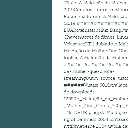
Título: A Maldição da Mulhe
2019Gêneros: Terror, mistér
Baixe ímã torrent A Maldição
(2019)################
EUARoteirista: Mikki Daughtry
ChavesAtores de filmes: Linda
VelasquezHD1 dublado A Maldiç
Maldição da Mulher Que Chor
topflix, A Maldição da Mulher
#####################
da-mulher-que-chora-
streaming&utm_source=t
######Vistas: 6018Avaliação 
de downloads: 
12880A_Maldição_da_Mulhe
_Mulher_Que_Chora_720p_X
_4k_DVDRip.3gpA_Maldição
ng of Darkness 2004 rshYasak
rvitIhmeperhe 2004 uvbLa ca