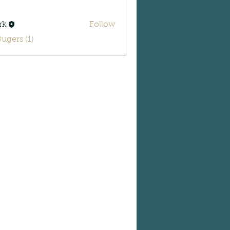
rk
Follow
Bugers (1)