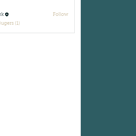
rk
Follow
Bugers (1)