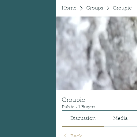
Home
Groups
Groupie
Groupie
Public
·
1 Bugers
Discussion
Media
Back